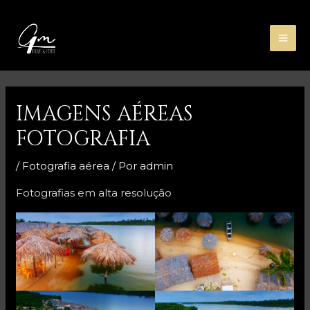
Ir
MA
para
ME
o
conteúdo
Post
navigation
IMAGENS AÉREAS
FOTOGRAFIA
/
Fotografia aérea
/ Por
admin
Fotografias em alta resolução